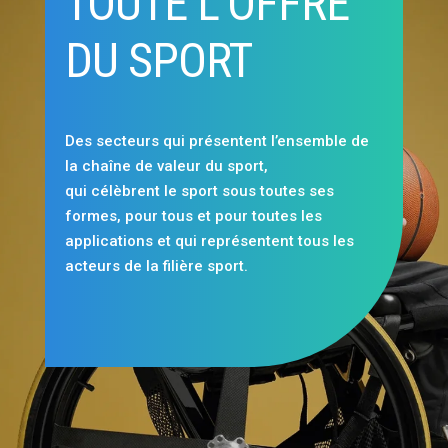
TOUTE L’OFFRE
DU SPORT
Des secteurs qui présentent l’ensemble de
la chaîne de valeur du sport,
qui célèbrent le sport sous toutes ses
formes, pour tous et pour toutes les
applications et qui représentent tous les
acteurs de la filière sport.