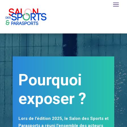
Pourquoi
exposer ?
Lors de l’édition
2025
, le Salon des Sports et
Parasports a réuni l’ensemble des acteurs